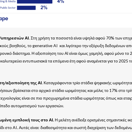
/υπηρεσιών ΑΙ
. Στη χρήση τα ποσοστά είναι υψηλά αφού 70% των επιχ
κούς βοηθούς, το generative AI και λιγότερο την εξόρυξη δεδομένων α
ρονικό διάστημα. Η αξιοποίηση του ΑΙ είναι όμως χαμηλή, αφού μόνο τ
καλυτερεύει εντυπωσιακά τα επόμενα έτη αφού αναμένεται για το 2025
ση/αξιοποίηση της ΑΙ
. Καταγράφονται τρία στάδια ψηφιακής ωριμότητ
ήσεων βρίσκεται στο αρχικό στάδιο ωριμότητας και μόλις το 17% στο τρί
τεχνολογίας είναι σε πιο προχωρημένα στάδια ωριμότητας όπως και εται
πίπεδο αυτοματισμού των εργασιών.
ωμένη εμπλοκή τους στο ΑΙ.
Η μελέτη ανέδειξε ορισμένες σημαντικές ικ
ίδι στο AI. Αυτές είναι: διαθεσιμότητα και σωστή διαχείριση των δεδομέν