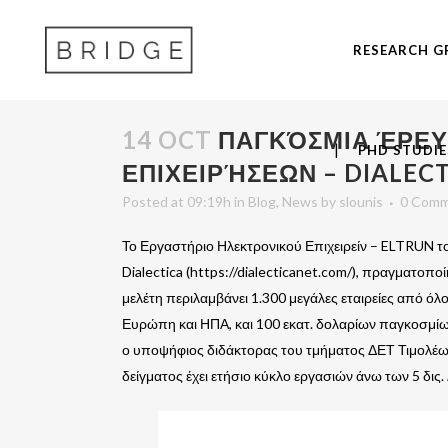
RESEARCH G
14 OCT
ΠΑΓΚΌΣΜΙΑ ΈΡΕΥ
PHD STUDIE
ΕΠΙΧΕΙΡΉΣΕΩΝ – DIALEC
Posted at 09:19h
in
Blog
,
News
by
slounis
0 Comm
Το Εργαστήριο Ηλεκτρονικού Επιχειρείν – ELTRUN το
Dialectica (https://dialecticanet.com/), πραγματοπο
μελέτη περιλαμβάνει 1.300 μεγάλες εταιρείες από ό
Ευρώπη και ΗΠΑ, και 100 εκατ. δολαρίων παγκοσμίως
ο υποψήφιος διδάκτορας τoυ τμήματος ΔΕΤ Τιμολέων
δείγματος έχει ετήσιο κύκλο εργασιών άνω των 5 δις