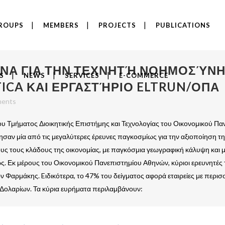
ROUPS
MEMBERS
PROJECTS
PUBLICATIONS
ΝΑ ΓΙΑ ΤΗΝ ΤΕΧΝΗΤΉ ΝΟΗΜΟΣΎΝΗ
S
NEWS
SERVICES
E-COMMERCE
TICA ΚΑΙ ΕΡΓΑΣΤΉΡΙΟ ELTRUN/ΟΠΑ
ents
υ Τμήματος Διοικητικής Επιστήμης και Τεχνολογίας του Οικονομικού Παν
ίησαν μία από τις μεγαλύτερες έρευνες παγκοσμίως για την αξιοποίηση τη
λους τους κλάδους της οικονομίας, με παγκόσμια γεωγραφική κάλυψη και 
. Εκ μέρους του Οικονομικού Πανεπιστημίου Αθηνών, κύριοι ερευνητές τ
 Φαρμάκης. Eιδικότερα, το 47% του δείγματος αφορά εταιρείες με περι
. Δολαρίων. Τα κύρια ευρήματα περιλαμβάνουν: