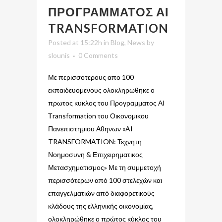
ΠΡΟΓΡΑΜΜΑΤΟΣ ΑΙ
TRANSFORMATION
Posted at 15:22h
in
Blog
,
News
by
slounis
0 Comments
Με περισσοτερους απο 100
εκπαιδευομενους ολοκληρωθηκε ο
πρωτος κυκλος του Προγραμματος ΑΙ
Τransformation του Οικονομικου
Πανεπιστημιου Αθηνων «AI
TRANSFORMATION: Τεχνητη
Νοημοσυνη & Επιχειρηματικος
Μετασχηματισμος» Με τη συμμετοχή
περισσότερων από 100 στελεχών και
επαγγελματιών από διαφορετικούς
κλάδους της ελληνικής οικονομίας,
ολοκληρώθηκε ο πρώτος κύκλος του