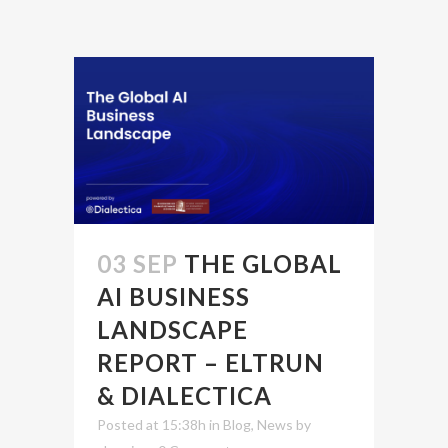
03 SEP
THE GLOBAL
AI BUSINESS
LANDSCAPE
REPORT – ELTRUN
& DIALECTICA
Posted at 15:38h
in
Blog
,
News
by