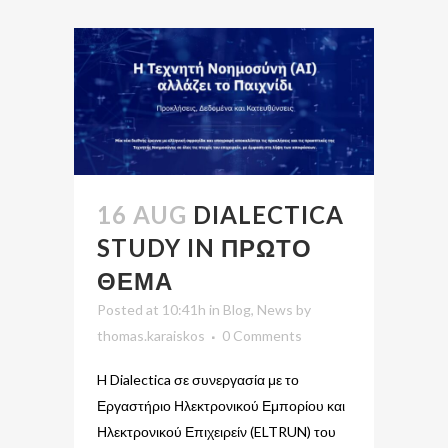
16 AUG
DIALECTICA
STUDY IN ΠΡΩΤΟ
ΘΕΜΑ
Posted at 10:41h
in
Blog
,
News
by
thomas.karaiskos
0 Comments
H Dialectica σε συνεργασία με το
Εργαστήριο Ηλεκτρονικού Εμπορίου και
Ηλεκτρονικού Επιχειρείν (ELTRUN) του