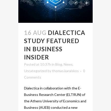
16 AUG
DIALECTICA
STUDY FEATURED
IN BUSINESS
INSIDER
Posted at 10:37h
in
Blog
,
News
,
Uncategorized
by
thomas.karaiskos
0
Comments
Dialectica in collaboration with the E-
Business Research Center (ELTRUN) of
the Athens University of Economics and
Business (AUEB) conducted a new