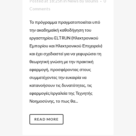
Posted at 18:25h
in
News
by
slounis
0
Comments
Το πρόγραμμα πραγματοποιείται υπό
την ακαδημαϊκή καθοδήγηση του
εργαστηρίου ELTRUN (Ηλεκτρονικού
Εμπορίου και Ηλεκτρονικού Επιχειρείν)
και έχει σχεδιαστεί για να γεφυρώσει τη
θεωρητική γνώση με την πρακτική
εφαρμογή, προσφέροντας στους
συμμετέχοντες την ευκαιρία να
κατανοήσουν τις δυνατότητες, τις
εφαρμογές/εργαλεία της Τεχνητής
Νοημοσύνης, το πως θα...
READ MORE