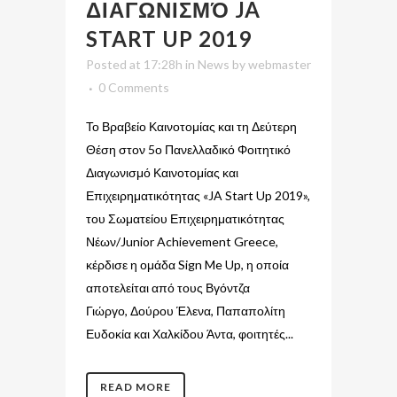
ΔΙΑΓΩΝΙΣΜΌ JA
START UP 2019
Posted at 17:28h
in
News
by
webmaster
0 Comments
Το Βραβείο Καινοτομίας και τη Δεύτερη
Θέση στον 5ο Πανελλαδικό Φοιτητικό
Διαγωνισμό Καινοτομίας και
Επιχειρηματικότητας «JA Start Up 2019»,
του Σωματείου Επιχειρηματικότητας
Νέων/Junior Achievement Greece,
κέρδισε η ομάδα Sign Me Up, η οποία
αποτελείται από τους Βγόντζα
Γιώργο, Δούρου Έλενα, Παπαπολίτη
Ευδοκία και Χαλκίδου Άντα, φοιτητές...
READ MORE