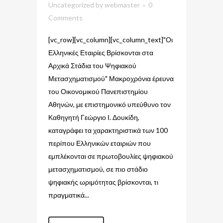
Uncategorized
by
webmaster
0
Comments
[vc_row][vc_column][vc_column_text]"Οι
Ελληνικές Εταιρίες Βρίσκονται στα
Αρχικά Στάδια του Ψηφιακού
Μετασχηματισμού" Μακροχρόνια έρευνα
του Οικονομικού Πανεπιστημίου
Αθηνών, με επιστημονικό υπεύθυνο τον
Καθηγητή Γεώργιο Ι. Δουκίδη,
καταγράφει τα χαρακτηριστικά των 100
περίπου Ελληνικών εταιριών που
εμπλέκονται σε πρωτοβουλίες ψηφιακού
μετασχηματισμού, σε πιο στάδιο
ψηφιακής ωριμότητας βρίσκονται, τι
πραγματικά...