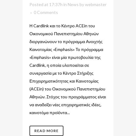
Posted at 17:37h
in
News
by
webmaster
0 Comments
Η Cardlink και το Κέντρο ACEin του
Οικονομικού Πανεπιστημίου Αθηνών
διοργανώνουν το πρόγραμμα Ανοιχτής
Καινοτομίας «Emphasis» Το πρόγραμμα
«Emphasis» είναι μία πρωτοβουλία της
Cardlink, η οποία υλοποιείται σε
συνεργασία με το Κέντρο Στήριξης
Επιχειρηματικότητας και Καινοτομίας
(ACEin) του Οικονομικού Πανεπιστημίου
Αθηνών. Στόχος του προγράμματος είναι
να αναδείξει νέες επιχειρηματικές ιδέες,
καινοτόμα προϊόντα...
READ MORE