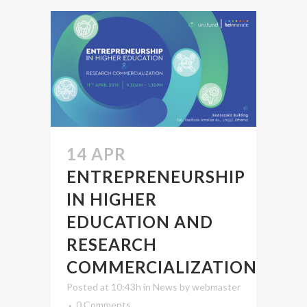
14 APR
ENTREPRENEURSHIP
IN HIGHER
EDUCATION AND
RESEARCH
COMMERCIALIZATION
Posted at 10:43h
in
News
by
webmaster
0 Comments