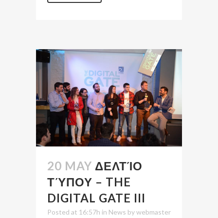
20 MAY
ΔΕΛΤΊΟ
ΤΎΠΟΥ – THE
DIGITAL GATE III
Posted at 16:57h
in
News
by
webmaster