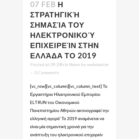
07 FEB
Η
ΣΤΡΑΤΗΓΙΚΉ
ΣΗΜΑΣΊΑ ΤΟΥ
ΗΛΕΚΤΡΟΝΙΚΟΎ
ΕΠΙΧΕΙΡΕΊΝ ΣΤΗΝ
ΕΛΛΆΔΑ ΤΟ 2019
Posted at 09:24h
in
News
by
webmaster
0 Comments
[vc_row][vc_column][vc_column_text] Το
Εργαστήριο Ηλεκτρονικού Εμπορίου
ELTRUN του Οικονομικού
Πανεπιστημίου Αθηνών ακτινογραφεί την
ελληνική αγορά' Το 2019 αναμένεται να
είναι μία σημαντική χρονιά για την
ανάπτυξη του ηλεκτρονικού επιχειρείν