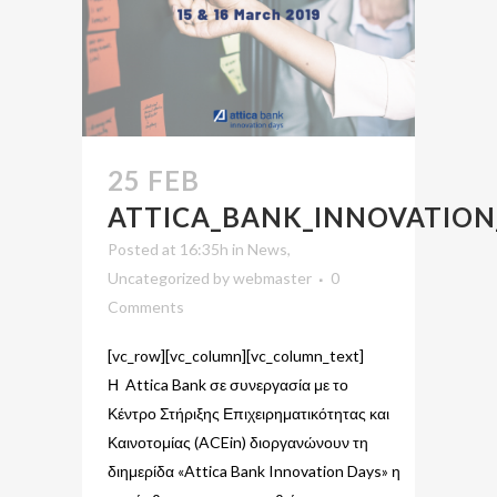
25 FEB
ATTICA_BANK_INNOVATION
Posted at 16:35h
in
News
,
Uncategorized
by
webmaster
0
Comments
[vc_row][vc_column][vc_column_text]
Η Attica Bank σε συνεργασία με το
Κέντρο Στήριξης Επιχειρηματικότητας και
Καινοτομίας (ACEin) διοργανώνουν τη
διημερίδα «Attica Bank Innovation Days» η