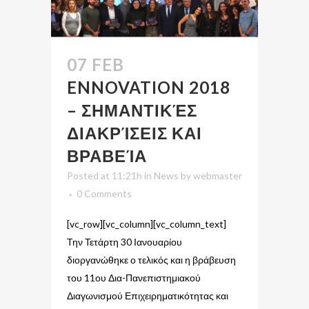
07 FEB
ENNOVATION 2018
– ΣΗΜΑΝΤΙΚΈΣ
ΔΙΑΚΡΊΣΕΙΣ ΚΑΙ
ΒΡΑΒΕΊΑ
Posted at 11:21h
in
News
by
webmaster
0 Comments
[vc_row][vc_column][vc_column_text]
Την Τετάρτη 30 Ιανουαρίου
διοργανώθηκε ο τελικός και η βράβευση
του 11ου Δια-Πανεπιστημιακού
Διαγωνισμού Επιχειρηματικότητας και