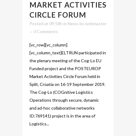
MARKET ACTIVITIES
CIRCLE FORUM
Posted at 09:58h
in
News
by
webmaster
0 Comments
[vc_row][vc_column]
[vc_column_text]ELTRUN participated in
the plenary meeting of the Cog-Lo EU
Funded project and the POSTEUROP
Market Activities Circle Forum held in
Split, Croatia on 16-19 September 2019.
The Cog-Lo (COGnitive Logistics
Operations through secure, dynamic
and ad-hoc collaborative networks
ID:769141) project is in the area of
Logistics...