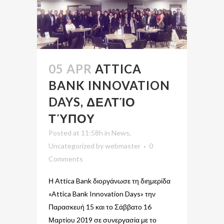
05 APR
ATTICA
BANK INNOVATION
DAYS, ΔΕΛΤΊΟ
ΤΎΠΟΥ
Posted at 11:58h
in
News
,
Uncategorized
by
webmaster
0
Comments
Η Attica Bank διοργάνωσε τη διημερίδα
«Attica Bank Innovation Days» την
Παρασκευή 15 και το Σάββατο 16
Μαρτίου 2019 σε συνεργασία με το