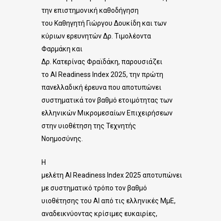
την επιστημονική καθοδήγηση
του Καθηγητή Γιώργου Δουκίδη και των
κύριων ερευνητών Δρ. Τιμολέοντα
Φαρμάκη και
Δρ. Κατερίνας Φραϊδάκη, παρουσιάζει
το
AI
Readiness
Index
2025, την πρώτη
πανελλαδική έρευνα που αποτυπώνει
συστηματικά τον βαθμό ετοιμότητας των
ελληνικών Μικρομεσαίων Επιχειρήσεων
στην υιοθέτηση της Τεχνητής
Νοημοσύνης.
Η
μελέτη
AI
Readiness
Index
2025
αποτυπώνει
με συστηματικό τρόπο τον βαθμό
υιοθέτησης του
AI
από τις
ελληνικές ΜμΕ,
αναδεικνύοντας κρίσιμες ευκαιρίες,