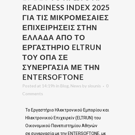
READINESS INDEX 2025
ΓΙΑ ΤΙΣ ΜΙΚΡΟΜΕΣΑΙΕΣ
ΕΠΙΧΕΙΡΗΣΕΙΣ ΣΤΗΝ
ΕΛΛΑΔΑ ΑΠΟ ΤΟ
ΕΡΓΑΣΤΗΡΙΟ ELTRUN
ΤΟΥ ΟΠΑ ΣΕ
ΣΥΝΕΡΓΑΣΙΑ ΜΕ ΤΗΝ
ENTERSOFTONE
Posted at 14:19h
in
Blog
,
News
by
slounis
0
Comments
Το Εργαστήριο Ηλεκτρονικού Εμπορίου και
Ηλεκτρονικού Επιχειρείν (
ELTRUN
) του
Οικονομικού Πανεπιστημίου Αθηνών
σε συνεργασία με την
ENTERSOFTONE
, με